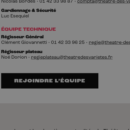
Nicolas Bordes • 01
42
33
98
87 •
compta@theatre-des-va
Gardiennage & Sécurité
Luc Esequiel
ÉQUIPE TECHNIQUE
Régisseur Général
Clément Giovannetti • 01
42
33
96
25 •
regie@theatre-des
Régisseur plateau
Noé Dorion •
regieplateau@theatredesvarietes.fr
REJOINDRE L’ÉQUIPE