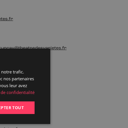
tes.fr
tuncay@theatredesvarietes.fr
notre trafic.
ec nos partenaires
vous leur avez
 de confidentialité
EPTER TOUT