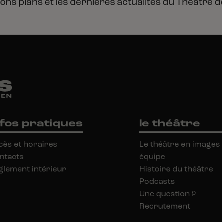
ons plans et les dernières actualités du Théâtre
d
nfos pratiques
le théâtre
cès et horaires
Le théâtre en images
ntacts
équipe
glement intérieur
Histoire du théâtre
Podcasts
Une question ?
Recrutement