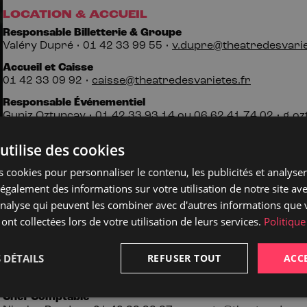
LOCATION & ACCUEIL
Responsable Billetterie & Groupe
Valéry Dupré • 01
42
33
99
55 •
v.dupre@theatredesvarie
Accueil et Caisse
01
42
33
09
92 •
caisse@theatredesvarietes.fr
Responsable Événementiel
Guniz Oztuncay • 01
42
33
93
14 ou 06
62
41
74
02 •
g.oz
PRODUCTION & COMMUNICATION
utilise des cookies
Directeur Délégué
 cookies pour personnaliser le contenu, les publicités et analyser 
Lénaïc Lebrun •
l.lebrun@theatredesvarietes.fr
galement des informations sur votre utilisation de notre site av
Production / Administration
'analyse qui peuvent les combiner avec d'autres informations que 
Chloé Michel •
production@theatre-des-varietes.fr
 ont collectées lors de votre utilisation de leurs services.
Politique
Communication
Julie Ruhlmann •
communication@theatredesvarietes.fr
 DÉTAILS
REFUSER TOUT
ACC
ADMINISTRATION
Chef Comptable