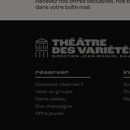
Recevez nos offres exclusives, nos b
dans votre boîte
mail.
réserver
i
Comment réserver ?
Ac
Venir en groupe
Co
Carte cadeau
Rè
Duo champagne
Offre jeunes