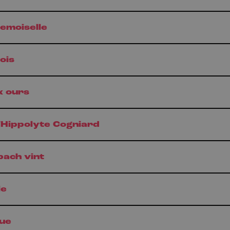
demoiselle
ois
x ours
d'Hippolyte Cogniard
bach vint
le
que