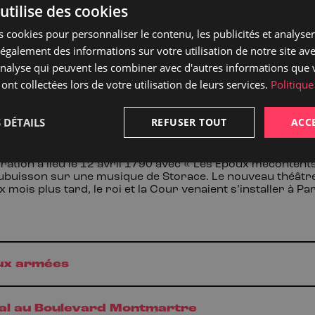
utilise des cookies
ontansier se montrait jalouse, et, malgré la cinquantaine,
ar ses succès et bien décidée à faire la plus éblouissante d
 cookies pour personnaliser le contenu, les publicités et analyser 
e au roi un mémoire incroyablement ambitieux, pour réc
les théâtres du royaume. Cette proposition insensée cacha
galement des informations sur votre utilisation de notre site av
s et la Montansier devait servir de prête-nom à de riches
'analyse qui peuvent les combiner avec d'autres informations que 
inépuisables sources de revenus, mais la demande fut refu
 ont collectées lors de votre utilisation de leurs services.
Politique
isirs de la Cour ne s’avoua pas vaincue, elle avait décidé 
faire.
a Montansier achète le Théâtre des Beaujolais, au Palais
‑
Ro
 DÉTAILS
REFUSER TOUT
ACC
nstruite en 1783 par le Duc d’Orléans et offrait des specta
distraire le Comte de Beaujolais, fils cadet de Philippe Ega
is-Philippe. L’architecte Victor Louis transforma la salle 
ration a lieu le 12
avril
1790 avec «
Les Époux mécontent
ubuisson sur une musique de Storace. Le nouveau théâtre
ix mois plus tard, le roi et la Cour venaient s’installer à Pa
ux armées
yal au Boulevard Montmartre