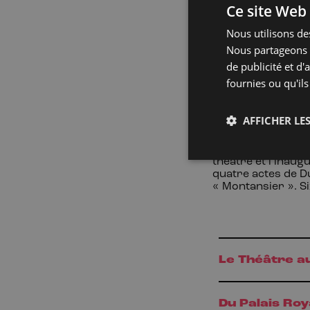
Ce site Web 
comme un coq. La M
En 1784, exaltée p
Nous utilisons des
Montansier adress
privilège de tous 
Nous partageons é
puissants intérêt
de publicité et d
qui voyaient là d’
fournies ou qu'ils
directrice des pla
Paris, elle allait le
Le 14
avril
1788, l
AFFICHER LES
salle avait été co
marionnettes pour 
frère du futur Lou
théâtre et l’inaugu
quatre actes de D
«
Montansier
». S
Le Théâtre a
Du Palais Ro