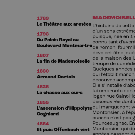
MADEMOISELL
1789
Le Théâtre aux armées
L’histoire de cett
d’un sens extrême 
1793
puisque, née en 17
Du Palais Royal au
connu tant d’aven
Boulevard Montmartre
de roman, fourmill
devaient être joué
1807
de la maison des 
La fin de Mademoiselle
troupe de comédien
Quelques années pl
1830
qui l’établit marc
Armand Dartois
découvre accompa
Elle s’installe d’
1836
lui emprunte son n
La chasse aux ours
loger rue Saint-H
désoeuvrée dont e
1855
qui marqueront vér
L'ascension d'Hippolyte
Montansier, à l’é
Cogniard
succès n’est pas 
Pourceaugnac. En 
1864
Montansier qui dev
Et puis Offenbach vint
années passent dan