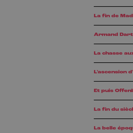
La fin de Ma
Armand Dart
La chasse au
L'ascension 
Et puis Offen
La fin du sièc
La belle épo