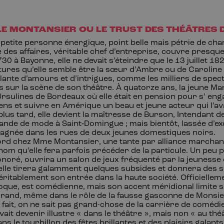
E MONTANSIER OU LE TRUST DES
THÉÂTRES
e petite personne énergique, point belle mais pétrie de c
des affaires, véritable chef d’entreprise, couvre presque 
30 à Bayonne, elle ne devait s’éteindre que le 13
juillet
182
tures qu’elle semble être la sœur d’Ambre ou de Caroline
ante d’amours et d’intrigues, comme les milliers de spect
s sur la scène de son théâtre. À quatorze
ans, la jeune Ma
Ursulines de Bordeaux où elle était en pension pour s’ en
s et suivre en Amérique un beau et jeune acteur qui l’ava
us tard, elle devient la maîtresse de Burson, Intendant d
hande de mode à Saint
‑
Domingue
; mais bientôt, lassée d’ex
gnée dans les rues de deux jeunes domestiques
noirs.
abord chez Mme
Montansier, une tante par alliance marcha
om qu’elle fera parfois précéder de la particule. Un peu pl
onoré, ouvrira un salon de jeux fréquenté par la jeunesse
lle tirera galamment quelques subsides et donnera des 
itablement son entrée dans la haute société. Officielleme
poque, est comédienne, mais son accent méridional limite 
grand, même dans le rôle de la fausse gasconne de Monsi
fait, on ne sait pas grand-chose de la carrière de comédi
ait devenir illustre « dans le théâtre », mais non « au thé
s le tourbillon des fêtes brillantes et des plaisirs galant