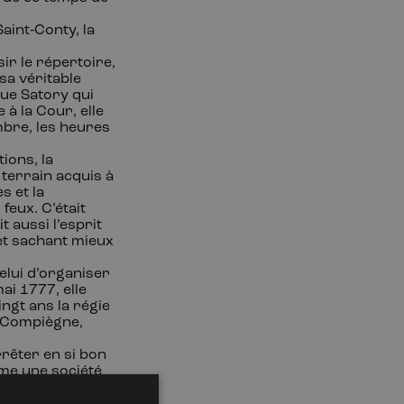
Saint
‑
Conty, la
sir le répertoire,
sa véritable
rue Satory qui
e à la Cour, elle
mbre, les heures
ions, la
terrain acquis à
s et la
feux. C’était
t aussi l’esprit
et sachant mieux
celui d’organiser
ai
1777, elle
ingt
ans la régie
y, Compiègne,
arrêter en si bon
rme une société
 elle était fort
Turc et infidèle