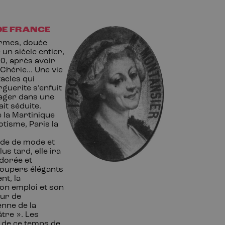
DE
FRANCE
harmes, douée
un siècle entier,
0, après avoir
Chérie… Une vie
acles qui
rguerite s’enfuit
gager dans une
it séduite.
e la Martinique
otisme, Paris la
nde de mode et
us tard, elle ira
 dorée et
soupers élégants
nt, la
son emploi et son
eur de
enne de la
âtre ». Les
s de ce temps de