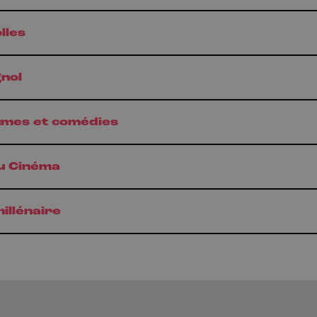
lles
gnol
lumes et comédies
u Cinéma
illénaire