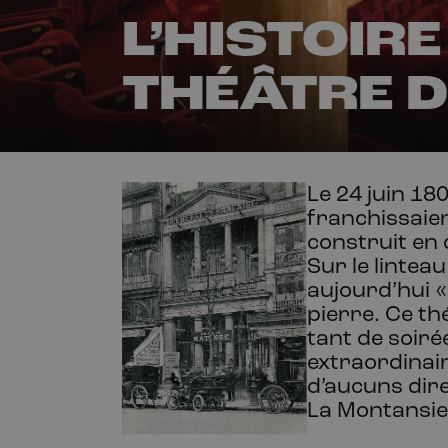
L’HISTOIR
THÉÂTRE D
Le 24
juin
180
franchissaien
construit en 
Sur le lintea
aujourd’hui «
pierre. Ce th
tant de soiré
extraordinair
d’aucuns dir
La
Montansie