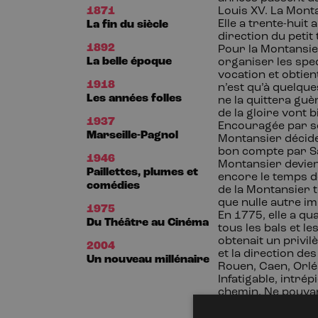
1871
Louis XV. La Mont
Elle a trente-huit 
La fin du siècle
direction du petit
1892
Pour la Montansier
La belle époque
organiser les spec
vocation et obtien
1918
n’est qu’à quelqu
Les années folles
ne la quittera guè
de la gloire vont b
1937
Encouragée par so
Marseille-Pagnol
Montansier décide
bon compte par S
1946
Montansier devient 
Paillettes, plumes et
encore le temps de 
comédies
de la Montansier 
que nulle autre i
1975
En 1775, elle a qu
Du Théâtre au Cinéma
tous les bals et le
obtenait un privil
2004
et la direction de
Un nouveau millénaire
Rouen, Caen, Orlé
Infatigable, intrép
chemin. Ne pouvan
avec son amant de 
éprise et qu’elle f