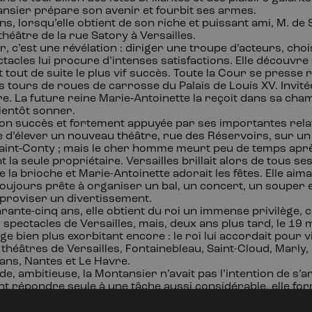
ansier prépare son avenir et fourbit ses
armes.
ans, lorsqu’elle obtient de son riche et puissant ami, M. de 
 théâtre de la rue Satory à
Versailles.
, c’est une révélation
: diriger une troupe d’acteurs, choi
tacles lui procure d’intenses satisfactions. Elle découvre 
t tout de suite le plus vif succès. Toute la Cour se presse 
es tours de roues de carrosse du Palais de Louis
XV. Invité
re. La future reine Marie
‑
Antoinette la reçoit dans sa cha
ientôt
sonner.
n succès et fortement appuyée par ses importantes relat
 d’élever un nouveau théâtre, rue des Réservoirs, sur un 
aint
‑
Conty
; mais le cher homme meurt peu de temps aprè
la seule propriétaire. Versailles brillait alors de tous ses 
la brioche et Marie-Antoinette adorait les fêtes. Elle aimai
toujours prête à organiser un bal, un concert, un souper 
mproviser un divertissement.
arante-cinq ans, elle obtient du roi un immense privilège, 
s spectacles de Versailles, mais, deux ans plus tard, le 19
m
ège bien plus exorbitant encore : le roi lui accordait pour v
s théâtres de Versailles, Fontainebleau, Saint-Cloud, Marl
ans, Nantes et Le
Havre.
ide, ambitieuse, la Montansier n’avait pas l’intention de s’
t répondre seule à une tâche aussi considérable, elle fo
l’heure, le comédien Honoré Bourdon, dit De Neuville, dont
inira par épouser. Il était beau et bien bâti, fort comme un 