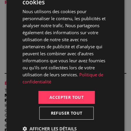
cookies
PODCAST
Nous utilisons des cookies pour
personnaliser le contenu, les publicités et
analyser notre trafic. Nous partageons
également des informations sur votre
utilisation de notre site avec nos
partenaires de publicité et d'analyse qui
peuvent les combiner avec d'autres
informations que vous leur avez fournies
ou qu'ils ont collectées lors de votre
utilisation de leurs services.
Politique de
confidentialité
ÉQUIPE ARTISTIQUE
Texte
Ely
G
rimaldi
et
Igor
de
C
haillé
Mise en Scène
Nicolas
N
ebot
Assistante à la mise en scène
ACCEPTER TOUT
Patricia
D
elon
et
Pascale
Moe
B
ruderer
Magie &
interactions digitales
Les
F
rench
T
wins
Création visuelle
digitale
Raphaël
A
listair
Musiques
Dominique
M
attei
REFUSER TOUT
Costumes
Marie
C
redou
Lumières
Laurent
B
éal
Avec
Grant
L
awrens
,
Chiara
B
osco
, Alice
F
leurey
et
Juliette
Béchu
(en alternance)
, Sophie
T
ellier
,
AFFICHER LES DÉTAILS
Delphine
Grandsart, Jérémy
I
chou
, Frantz
M
orel à