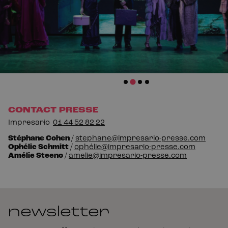
CONTACT PRESSE
I
mpresario
01
44
52
82
22
Stéphane
C
ohen
/
stephane@impresario-presse.com
Ophélie
S
chmitt
/
ophélie@impresario-presse.com
Amélie Steeno
/
amelie@impresario-presse.com
newsletter