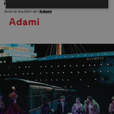
l’huissier
, Théo
Lima.
Avec le soutien de l’
Adami