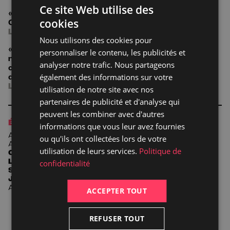
Ce site Web utilise des
« Un succès fou, la nouvelle comédie de Sébastien
cookies
Castro triomphe ! »
LA DÉPÊCHE
Nous utilisons des cookies pour
« Du rire au programme avec Un succès fou, la
personnaliser le contenu, les publicités et
nouvelle création de Sébastien Castro. L’auteur
analyser notre trafic. Nous partageons
confirme son talent exceptionnel pour orchestrer
des mécaniques comiques redoutables. »
également des informations sur votre
LE DAUPHINE LIBÉRÉ
—
Voir l'article
utilisation de notre site avec nos
partenaires de publicité et d'analyse qui
peuvent les combiner avec d'autres
ÉQUIPE ARTISTIQUE
informations que vous leur avez fournies
Auteur(e)s
Sébastien
Castro
Mise en scène
José
Paul
ou qu'ils ont collectées lors de votre
Assistant à la mise en scène
Guillaume
Rubeaud
Décor
utilisation de leurs services.
Politique de
Citronelle
Dufay
Costumes
Marie
Credou
Lumières
Laurent
Béal
Musique
Michel
Winogradoff
Avec
confidentialité
Sébastien
Castro, Guillaume
Clérice, Raïssa
Mariotti,
Julia
Gallaux, Benoît
de
Meyrignac, Martin
de
Geoffroy
Avec le soutien de l’
Adami
ACCEPTER TOUT
REFUSER TOUT