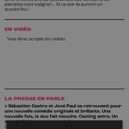
planètes vont s’aligner... Et ce soir ils auront un
succès fou !
EN VIDÉO
LA PRESSE EN PARLE
« Sébastien Castro et José Paul se retrouvent pour
une nouvelle comédie originale et brillante. Une
nouvelle fois, le duo fait mouche. Casting extra. Un
spectacle à ne pas manquer ! »
LE PARISIEN
—
Voir l'article