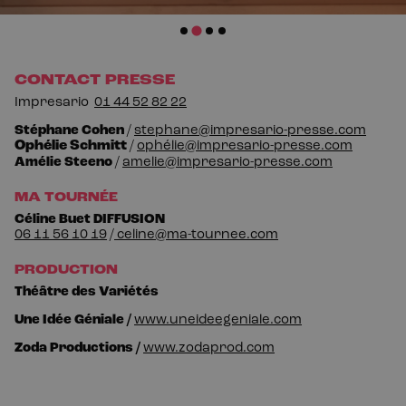
CONTACT PRESSE
I
mpresario
01
44
52
82
22
Stéphane
C
ohen
/
stephane@impresario-presse.com
Ophélie
S
chmitt
/
ophélie@impresario-presse.com
Amélie
Steeno
/
amelie@impresario-presse.com
MA TOURNÉE
Céline Buet DIFFUSION
06
11
56
10
19
/
celine@ma-tournee.com
PRODUCTION
Théâtre des Variétés
Une Idée Géniale /
www.uneideegeniale.com
Zoda Productions /
www.zodaprod.com