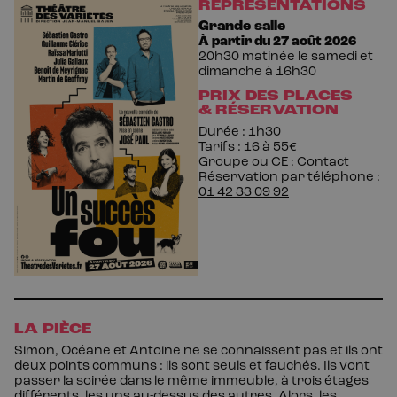
REPRÉSENTATIONS
Grande salle
Du
2026-08-27 20:30:00
au
2027
À partir du 27
août
2026
20h30 matinée le samedi et
dimanche à
16h30
PRIX DES PLACES
& RÉSERVATION
Durée : 1h30
Tarifs : 16 à 55€
Groupe ou CE :
Contact
Réservation par téléphone
:
01 42 33 09 92
LA PIÈCE
Simon, Océane et Antoine ne se connaissent pas et ils ont
deux points communs : ils sont seuls et fauchés. Ils vont
passer la soirée dans le même immeuble, à trois étages
différents, les uns au-dessus des autres. Alors, les