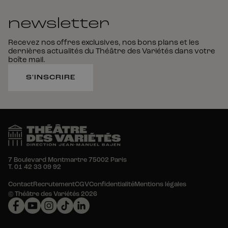
newsletter
Recevez nos offres exclusives, nos bons plans et les
dernières actualités du Théâtre
des
Variétés dans votre
boîte
mail.
S'INSCRIRE
7 Boulevard Montmartre
75002 Paris
T. 01 42 33 09 92
Contact
Recrutement
CGV
Confidentialité
Mentions légales
© Théâtre des Variétés 2026
Facebook
Youtube
Instagram
Tiktok
Linkedin